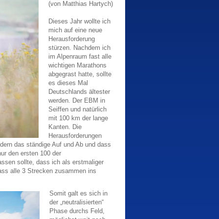
(von Matthias Hartych)
Dieses Jahr wollte ich
mich auf eine neue
Herausforderung
stürzen. Nachdem ich
im Alpenraum fast alle
wichtigen Marathons
abgegrast hatte, sollte
es dieses Mal
Deutschlands ältester
werden. Der EBM in
Seiffen und natürlich
mit 100 km der lange
Kanten. Die
Herausforderungen
ndern das ständige Auf und Ab und dass
nur den ersten 100 der
ssen sollte, dass ich als erstmaliger
dass alle 3 Strecken zusammen ins
Somit galt es sich in
der „neutralisierten“
Phase durchs Feld,