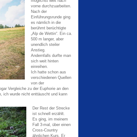
möglichst weit nach
vorne durchzuarbeiten.
Nach der
Einführungsrunde ging
es nämlich in die
berühmt berüchtigte
„Alp de Wettin“. Ein ca.
500 m langer, aber
unendlich steiler
Anstieg.
Andernfalls durfte man
sich weit hinten
einreihen.
Ich hatte schon aus
verschiedenen Quellen
von der
gar Vergleiche zu der Euphorie an den
, ich wurde nicht enttäuscht und kann
Der Rest der Strecke
ist schnell erzählt.
Es ging, im meinem
Fall 3-mal, über einen
Cross-Country
ähnlichen Kurs. Er