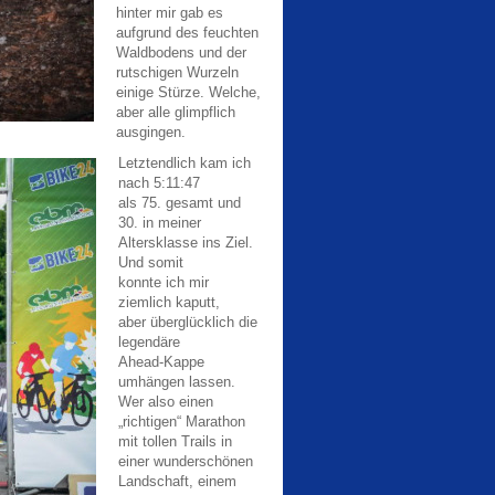
hinter mir gab es
aufgrund des feuchten
Waldbodens und der
rutschigen Wurzeln
einige Stürze. Welche,
aber alle glimpflich
ausgingen.
Letztendlich kam ich
nach 5:11:47
als 75. gesamt und
30. in meiner
Altersklasse ins Ziel.
Und somit
konnte ich mir
ziemlich kaputt,
aber überglücklich die
legendäre
Ahead-Kappe
umhängen lassen.
Wer also einen
„richtigen“ Marathon
mit tollen Trails in
einer wunderschönen
Landschaft, einem