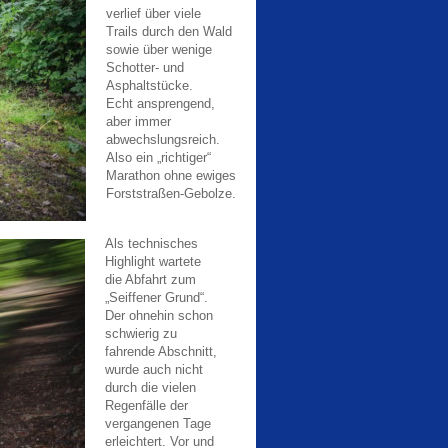
verlief über viele
Trails durch den Wald
sowie über wenige
Schotter- und
Asphaltstücke.
Echt ansprengend,
aber immer
abwechslungsreich.
Also ein „richtiger“
Marathon ohne ewiges
Forststraßen-Gebolze.
Als technisches
Highlight wartete
die Abfahrt zum
„Seiffener Grund“.
Der ohnehin schon
schwierig zu
fahrende Abschnitt,
wurde auch nicht
durch die vielen
Regenfälle der
vergangenen Tage
erleichtert. Vor und