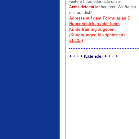
weitere Infos oder lade unser
Anmeldeformular
herunter. Wir freuen
uns auf dich!
Adresse auf dem Formular an D.
Huber schicken oder beim
Kindertraining abgeben.
(Kündigungen bis spätestens
31.12.!)
+ + + + Kalender + + + +