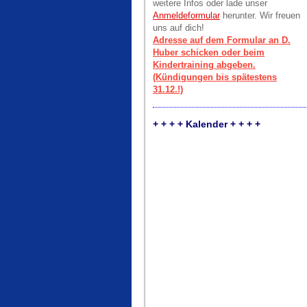
weitere Infos oder lade unser
Anmeldeformular
herunter. Wir freuen
uns auf dich!
Adresse auf dem Formular an D.
Huber schicken oder beim
Kindertraining abgeben.
(Kündigungen bis spätestens
31.12.!)
+ + + + Kalender + + + +