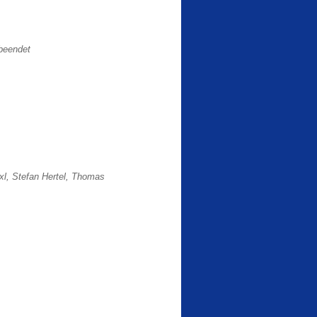
 beendet
xl, Stefan Hertel, Thomas